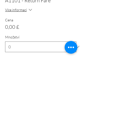
A1101 - Return Fare
Více informací
Cena
0,00 £
Množství
Celkem
0,00 £
Pokladna
Sdílet událost